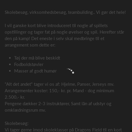
Skolebesøg, virksomhedsbesøg, teambuilding.. Vi gør det hele!
I vil ganske kort blive introduceret til nogle af spillets
opstillinger og tager fat på nogle øvelser og spil. Herefter står
den på kamp! Det eneste i selv skal medbringe til et
arrangement som dette er:
Tøj der må blive beskidt
Fodboldstøvler
Masser af godt humør
"Alt det andet" tager vi os af: Hjelme, Panser, Jerseys mv.
Arrangementer koster: 150,- kr. pr. Mand - dog minimum
2.500,- kr.
Pengene dækker 2-3 instruktører, Samt lån af udstyr og
omklædningsrum mv.
Skolebesøg:
Vi tager gerne imod skoleklasser på Dragons Field til en kort